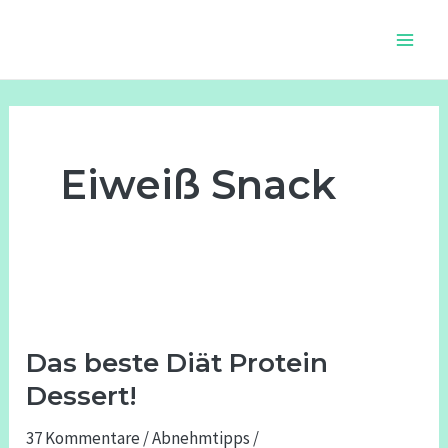
Zum
Main
Inhalt
Men
springen
Eiweiß Snack
Das
beste
Das beste Diät Protein
Diät
Protein
Dessert!
Dessert!
37 Kommentare
/
Abnehmtipps
/