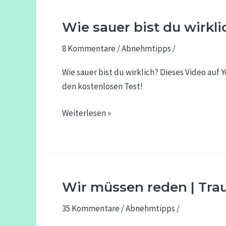
ARD
Gesund
Wie sauer bist du wirkli
Wie
sauer
8 Kommentare
/
Abnehmtipps
/
bist
du
Wie sauer bist du wirklich? Dieses Video au
wirklich?
den kostenlosen Test!
Weiterlesen »
Wir müssen reden | Trau
Wir
müssen
35 Kommentare
/
Abnehmtipps
/
reden