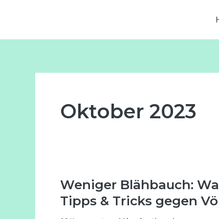
Zum
Seitennummerierung
Inhalt
der
springen
Beiträge
Oktober 2023
Weniger Blähbauch: Was 
Weniger
Blähbauch:
Tipps & Tricks gegen V
Was