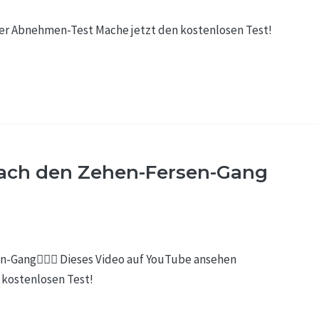
er Abnehmen-Test Mache jetzt den kostenlosen Test!
 mach den Zehen-Fersen-Gang
-Gang🚶🏻‍♂️ Dieses Video auf YouTube ansehen
kostenlosen Test!