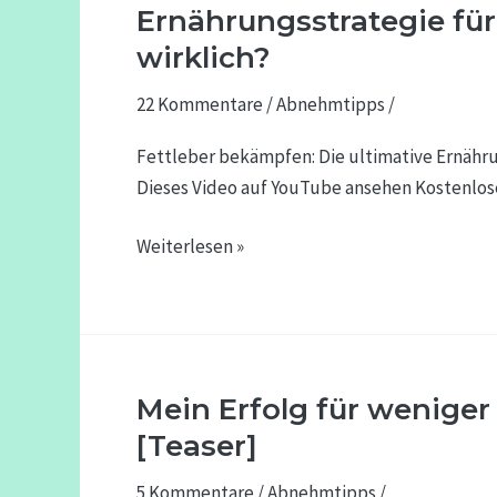
bekämpfen:
Ernährungsstrategie für
Die
wirklich?
ultimative
22 Kommentare
/
Abnehmtipps
/
Ernährungsstrategie
für
Fettleber bekämpfen: Die ultimative Ernährun
eine
Dieses Video auf YouTube ansehen Kostenlos
gesunde
Leber!
Weiterlesen »
Was
hilft
wirklich?
Mein Erfolg für weniger
Mein
Erfolg
[Teaser]
für
5 Kommentare
/
Abnehmtipps
/