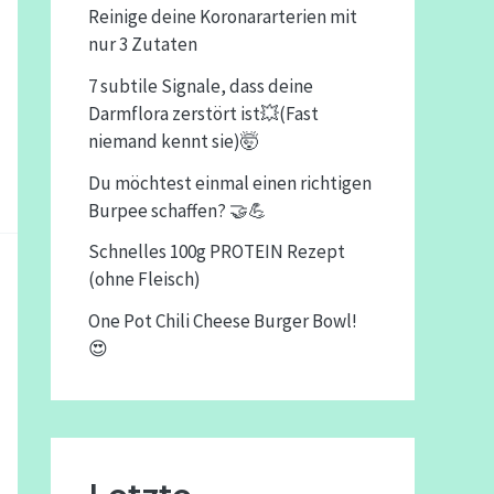
Reinige deine Koronararterien mit
nur 3 Zutaten
7 subtile Signale, dass deine
Darmflora zerstört ist💥(Fast
niemand kennt sie)🤯
Du möchtest einmal einen richtigen
Burpee schaffen? 🤝💪
Schnelles 100g PROTEIN Rezept
(ohne Fleisch)
One Pot Chili Cheese Burger Bowl!
😍