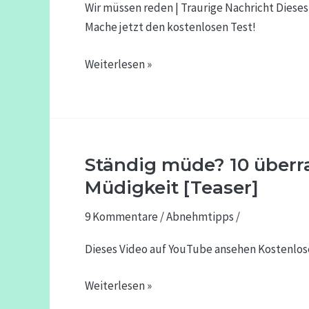
|
Wir müssen reden | Traurige Nachricht Dies
Traurige
Mache jetzt den kostenlosen Test!
Nachricht
Weiterlesen »
Ständig müde? 10 überr
Ständig
müde?
Müdigkeit [Teaser]
10
9 Kommentare
/
Abnehmtipps
/
überraschende
Gründe
Dieses Video auf YouTube ansehen Kostenlos
für
Ihre
Weiterlesen »
Müdigkeit