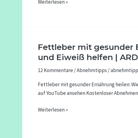
Weiterlesen »
Muskulatur
[Teaser]
Fettleber mit gesunder
Fettleber
mit
und Eiweiß helfen | AR
gesunder
12 Kommentare
/
Abnehmtipps
/
abnehmtipp
Ernährung
heilen:
Fettleber mit gesunder Ernährung heilen: Wi
Wie
auf YouTube ansehen Kostenloser Abnehmen-
Gemüse
und
Weiterlesen »
Eiweiß
helfen
|