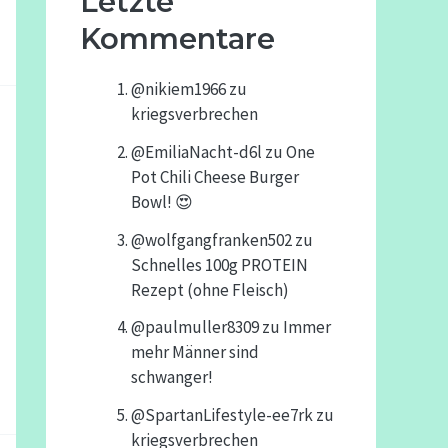
Letzte
Kommentare
@nikiem1966
zu
kriegsverbrechen
@EmiliaNacht-d6l
zu
One
Pot Chili Cheese Burger
Bowl! 😍
@wolfgangfranken502
zu
Schnelles 100g PROTEIN
Rezept (ohne Fleisch)
@paulmuller8309
zu
Immer
mehr Männer sind
schwanger!
@SpartanLifestyle-ee7rk
zu
kriegsverbrechen