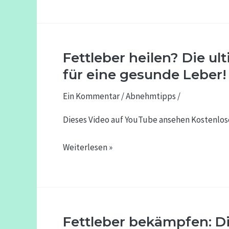
[Teaser]
Fettleber heilen? Die u
Fettleber
heilen?
für eine gesunde Leber!
Die
Ein Kommentar
/
Abnehmtipps
/
ultimative
Ernährungsstrategie
Dieses Video auf YouTube ansehen Kostenlos
für
eine
Weiterlesen »
gesunde
Leber!
[Teaser]
Fettleber bekämpfen: Di
Fettleber