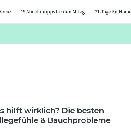
Home
15 Abnehmtipps für den Alltag
21-Tage Fit Hom
hilft wirklich? Die besten
öllegefühle & Bauchprobleme