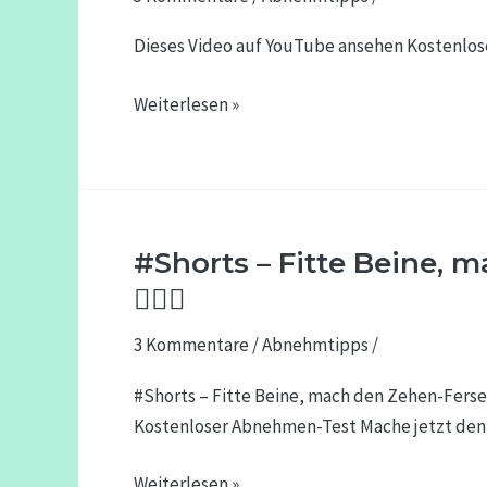
weniger
Körperfett
Dieses Video auf YouTube ansehen Kostenlos
&
mehr
Weiterlesen »
Muskulatur
[Teaser]
#Shorts – Fitte Beine,
#Shorts
–
🚶🏻‍♂️
Fitte
3 Kommentare
/
Abnehmtipps
/
Beine,
mach
#Shorts – Fitte Beine, mach den Zehen-Fersen
den
Kostenloser Abnehmen-Test Mache jetzt den 
Zehen-
Fersen-
Weiterlesen »