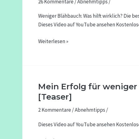
26 Kommentare
/
Abnehmtipps
/
hilft
wirklich?
Weniger Blähbauch: Was hilft wirklich? Die 
Die
Dieses Video auf YouTube ansehen Kostenlos
besten
Tipps
Weiterlesen »
&
Tricks
gegen
Völlegefühle
&
Mein Erfolg für weniger
Mein
Bauchprobleme
Erfolg
[Teaser]
für
2 Kommentare
/
Abnehmtipps
/
weniger
Körperfett
Dieses Video auf YouTube ansehen Kostenlos
&
mehr