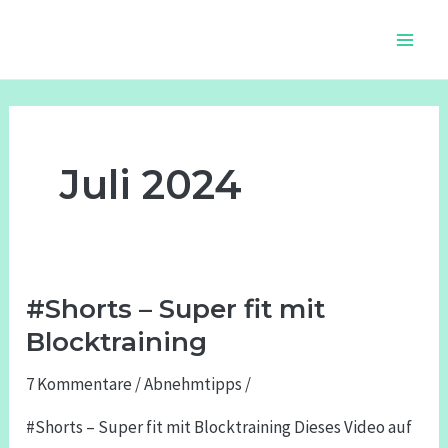
Zum
Seitennummerierung
Main
Inhalt
der
Men
springen
Beiträge
Juli 2024
#Shorts – Super fit mit
#Shorts
–
Blocktraining
Super
7 Kommentare
/
Abnehmtipps
/
fit
mit
#Shorts – Super fit mit Blocktraining Dieses Video auf
Blocktraining