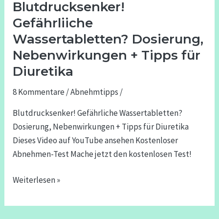
Blutdrucksenker!
Blutdrucksenker!
Gefährliiche
Gefährliiche
Wassertabletten?
Wassertabletten? Dosierung,
Dosierung,
Nebenwirkungen + Tipps für
Nebenwirkungen
Diuretika
+
Tipps
8 Kommentare
/
Abnehmtipps
/
für
Blutdrucksenker! Gefährliche Wassertabletten?
Diuretika
Dosierung, Nebenwirkungen + Tipps für Diuretika
Dieses Video auf YouTube ansehen Kostenloser
Abnehmen-Test Mache jetzt den kostenlosen Test!
Weiterlesen »