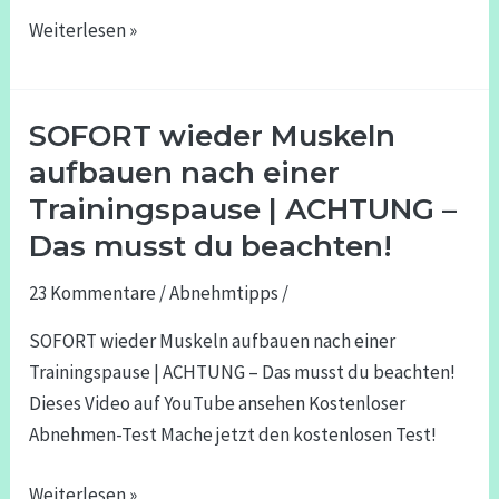
Weiterlesen »
SOFORT wieder Muskeln
SOFORT
wieder
aufbauen nach einer
Muskeln
Trainingspause | ACHTUNG –
aufbauen
Das musst du beachten!
nach
einer
23 Kommentare
/
Abnehmtipps
/
Trainingspause
SOFORT wieder Muskeln aufbauen nach einer
|
Trainingspause | ACHTUNG – Das musst du beachten!
ACHTUNG
Dieses Video auf YouTube ansehen Kostenloser
–
Abnehmen-Test Mache jetzt den kostenlosen Test!
Das
musst
Weiterlesen »