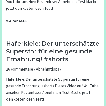
YouTube ansehen Kostenloser Abnehmen-Test Mache
jetzt den kostenlosen Test!
Weiterlesen »
Haferkleie: Der unterschätzte
Haferkleie:
Der
Superstar für eine gesunde
unterschätzte
Ernährung! #shorts
Superstar
26 Kommentare
/
Abnehmtipps
/
für
eine
Haferkleie: Der unterschätzte Superstar für eine
gesunde
gesunde Ernährung! #shorts Dieses Video auf YouTube
Ernährung!
ansehen Kostenloser Abnehmen-Test Mache jetzt
#shorts
den kostenlosen Test!