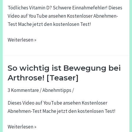
Einnahmefehler!
Tödliches Vitamin D? Schwere Einnahmefehler! Dieses
Video auf YouTube ansehen Kostenloser Abnehmen-
Test Mache jetzt den kostenlosen Test!
Weiterlesen »
So wichtig ist Bewegung bei
So
wichtig
Arthrose! [Teaser]
ist
3 Kommentare
/
Abnehmtipps
/
Bewegung
bei
Dieses Video auf YouTube ansehen Kostenloser
Arthrose!
Abnehmen-Test Mache jetzt den kostenlosen Test!
[Teaser]
Weiterlesen »