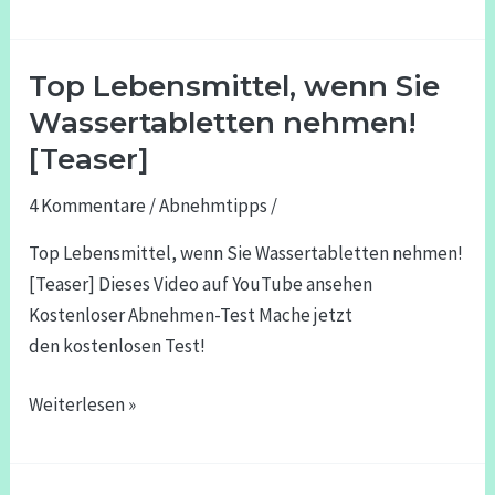
Top Lebensmittel, wenn Sie
Top
Lebensmittel,
Wassertabletten nehmen!
wenn
[Teaser]
Sie
4 Kommentare
/
Abnehmtipps
/
Wassertabletten
nehmen!
Top Lebensmittel, wenn Sie Wassertabletten nehmen!
[Teaser]
[Teaser] Dieses Video auf YouTube ansehen
Kostenloser Abnehmen-Test Mache jetzt
den kostenlosen Test!
Weiterlesen »