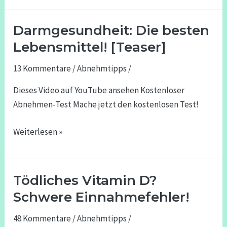
Darmgesundheit: Die besten
Darmgesundheit:
Die
Lebensmittel! [Teaser]
besten
13 Kommentare
/
Abnehmtipps
/
Lebensmittel!
[Teaser]
Dieses Video auf YouTube ansehen Kostenloser
Abnehmen-Test Mache jetzt den kostenlosen Test!
Weiterlesen »
Tödliches Vitamin D?
Tödliches
Vitamin
Schwere Einnahmefehler!
D?
48 Kommentare
/
Abnehmtipps
/
Schwere