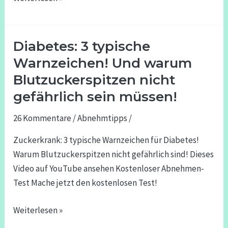
du
beachten!
Diabetes: 3 typische
Diabetes:
3
Warnzeichen! Und warum
typische
Blutzuckerspitzen nicht
Warnzeichen!
gefährlich sein müssen!
Und
warum
26 Kommentare
/
Abnehmtipps
/
Blutzuckerspitzen
Zuckerkrank: 3 typische Warnzeichen für Diabetes!
nicht
Warum Blutzuckerspitzen nicht gefährlich sind! Dieses
gefährlich
Video auf YouTube ansehen Kostenloser Abnehmen-
sein
Test Mache jetzt den kostenlosen Test!
müssen!
Weiterlesen »