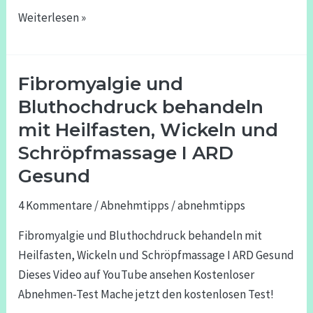
Weiterlesen »
Fibromyalgie und
Fibromyalgie
und
Bluthochdruck behandeln
Bluthochdruck
mit Heilfasten, Wickeln und
behandeln
Schröpfmassage I ARD
mit
Gesund
Heilfasten,
Wickeln
4 Kommentare
/
Abnehmtipps
/
abnehmtipps
und
Fibromyalgie und Bluthochdruck behandeln mit
Schröpfmassage
Heilfasten, Wickeln und Schröpfmassage I ARD Gesund
I
Dieses Video auf YouTube ansehen Kostenloser
ARD
Abnehmen-Test Mache jetzt den kostenlosen Test!
Gesund