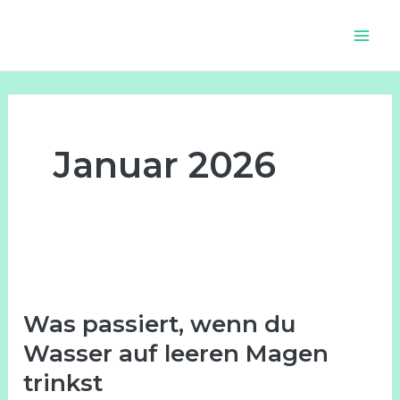
Zum
Seitennummerierung
Main
Inhalt
der
Men
springen
Beiträge
Januar 2026
Was
passiert,
Was passiert, wenn du
wenn
du
Wasser auf leeren Magen
Wasser
trinkst
auf