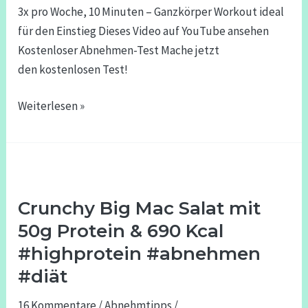
Workout
3x pro Woche, 10 Minuten – Ganzkörper Workout ideal
ideal
für den Einstieg Dieses Video auf YouTube ansehen
für
Kostenloser Abnehmen-Test Mache jetzt
den
den kostenlosen Test!
Einstieg
Weiterlesen »
Crunchy
Big
Crunchy Big Mac Salat mit
Mac
Salat
50g Protein & 690 Kcal
mit
#highprotein #abnehmen
50g
#diät
Protein
&
16 Kommentare
/
Abnehmtipps
/