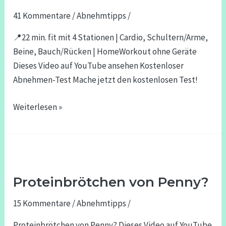
Stationen
|
41 Kommentare
/
Abnehmtipps
/
Cardio,
📍22 min. fit mit 4 Stationen | Cardio, Schultern/Arme,
Schultern/Arme,
Beine, Bauch/Rücken | HomeWorkout ohne Geräte
Beine,
Dieses Video auf YouTube ansehen Kostenloser
Bauch/Rücken
Abnehmen-Test Mache jetzt den kostenlosen Test!
|
HomeWorkout
Weiterlesen »
ohne
Geräte
Proteinbrötchen
von
Proteinbrötchen von Penny?
Penny?
15 Kommentare
/
Abnehmtipps
/
Proteinbrötchen von Penny? Dieses Video auf YouTube