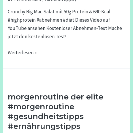
690
Crunchy Big Mac Salat mit 50g Protein & 690 Kcal
Kcal
#highprotein #abnehmen #diät Dieses Video auf
#highprotein
YouTube ansehen Kostenloser Abnehmen-Test Mache
#abnehmen
jetzt den kostenlosen Test!
#diät
Weiterlesen »
morgenroutine
der
morgenroutine der elite
elite
#morgenroutine
#morgenroutine
#gesundheitstipps
#gesundheitstipps
#ernährungstipps
#ernährungstipps