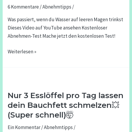
6 Kommentare
/
Abnehmtipps
/
leeren
Magen
Was passiert, wenn du Wasser auf leeren Magen trinkst
trinkst
Dieses Video auf YouTube ansehen Kostenloser
Abnehmen-Test Mache jetzt den kostenlosen Test!
Weiterlesen »
Nur
3
Nur 3 Esslöffel pro Tag lassen
Esslöffel
pro
dein Bauchfett schmelzen💥
Tag
(Super schnell)🤯
lassen
Ein Kommentar
/
Abnehmtipps
/
dein