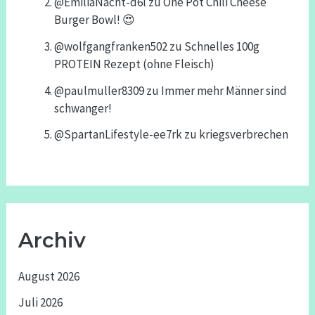
@EmiliaNacht-d6l
zu
One Pot Chili Cheese
Burger Bowl! 😍
@wolfgangfranken502
zu
Schnelles 100g
PROTEIN Rezept (ohne Fleisch)
@paulmuller8309
zu
Immer mehr Männer sind
schwanger!
@SpartanLifestyle-ee7rk
zu
kriegsverbrechen
Archiv
August 2026
Juli 2026