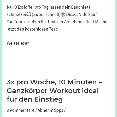
Bauchfett
Nur 3 Esslöffel pro Tag lassen dein Bauchfett
schmelzen
schmelzen💥(Super schnell)🤯 Dieses Video auf
💥
YouTube ansehen Kostenloser Abnehmen-Test Mache
(Super
jetzt den kostenlosen Test!
schnell)
🤯
Weiterlesen »
3x
pro
3x pro Woche, 10 Minuten –
Woche,
10
Ganzkörper Workout ideal
Minuten
für den Einstieg
–
9 Kommentare
/
Abnehmtipps
/
Ganzkörper