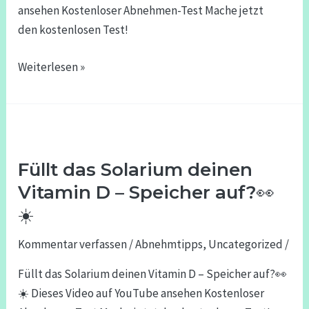
ansehen Kostenloser Abnehmen-Test Mache jetzt
den kostenlosen Test!
Weiterlesen »
Füllt
das
Füllt das Solarium deinen
Solarium
deinen
Vitamin D – Speicher auf?👀
Vitamin
☀️
D
Kommentar verfassen
/
Abnehmtipps
,
Uncategorized
/
–
Speicher
Füllt das Solarium deinen Vitamin D – Speicher auf?👀
auf?
☀️ Dieses Video auf YouTube ansehen Kostenloser
👀