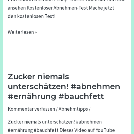
ansehen Kostenloser Abnehmen-Test Mache jetzt
den kostenlosen Test!
Weiterlesen »
Zucker
niemals
Zucker niemals
unterschätzen!
#abnehmen
unterschätzen! #abnehmen
#ernährung
#ernährung #bauchfett
#bauchfett
Kommentar verfassen
/
Abnehmtipps
/
Zucker niemals unterschätzen! #abnehmen
#ernährung #bauchfett Dieses Video auf YouTube