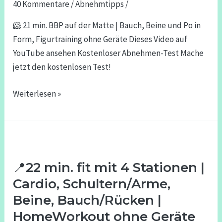
40 Kommentare
/
Abnehmtipps
/
Matte
|
🐹 21 min. BBP auf der Matte | Bauch, Beine und Po in
Bauch,
Form, Figurtraining ohne Geräte Dieses Video auf
Beine
YouTube ansehen Kostenloser Abnehmen-Test Mache
und
jetzt den kostenlosen Test!
Po
in
Weiterlesen »
Form,
Figurtraining
ohne
📍
Geräte
22
📍22 min. fit mit 4 Stationen |
min.
fit
Cardio, Schultern/Arme,
mit
Beine, Bauch/Rücken |
4
HomeWorkout ohne Geräte