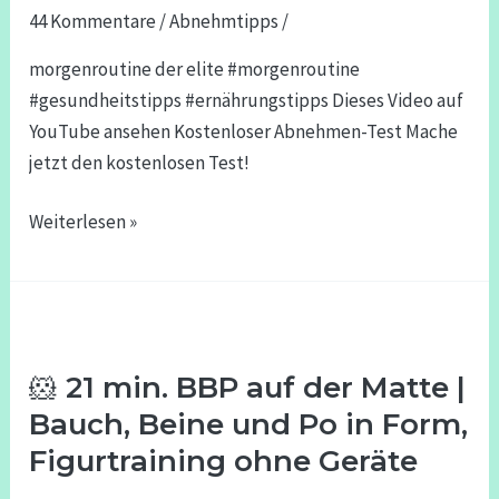
44 Kommentare
/
Abnehmtipps
/
morgenroutine der elite #morgenroutine
#gesundheitstipps #ernährungstipps Dieses Video auf
YouTube ansehen Kostenloser Abnehmen-Test Mache
jetzt den kostenlosen Test!
Weiterlesen »
🐹
21
🐹 21 min. BBP auf der Matte |
min.
BBP
Bauch, Beine und Po in Form,
auf
Figurtraining ohne Geräte
der