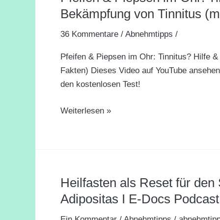
&
Bekämpfung von Tinnitus (m
Piepsen
36 Kommentare
/
Abnehmtipps
/
im
Ohr:
Pfeifen & Piepsen im Ohr: Tinnitus? Hilfe 
Tinnitus?
Fakten) Dieses Video auf YouTube ansehen
Hilfe
den kostenlosen Test!
&
Tipps
Weiterlesen »
zur
Bekämpfung
von
Tinnitus
(medizinische
Heilfasten als Reset für den 
Heilfasten
Fakten)
als
Adipositas I E-Docs Podcast
Reset
Ein Kommentar
/
Abnehmtipps
/
abnehmtip