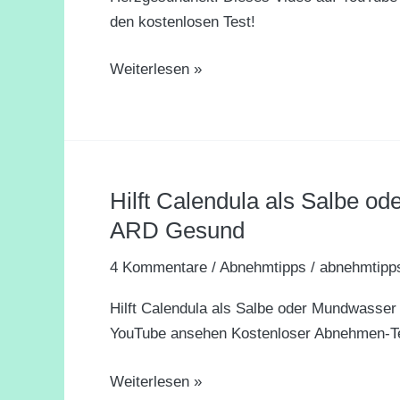
5
den kostenlosen Test!
wichtigsten
Fragen
Weiterlesen »
für
die
Herzgesundheit!
Hilft Calendula als Salbe o
Hilft
Calendula
ARD Gesund
als
4 Kommentare
/
Abnehmtipps
/
abnehmtipp
Salbe
oder
Hilft Calendula als Salbe oder Mundwasse
Mundwasser
YouTube ansehen Kostenloser Abnehmen-Tes
bei
Entzündungen?
Weiterlesen »
I