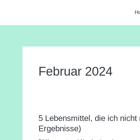
Zum
Seitennummerierung
H
Inhalt
der
springen
Beiträge
Februar 2024
5 Lebensmittel, die ich nich
5
Lebensmittel,
Ergebnisse)
die