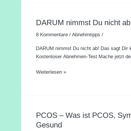
DARUM nimmst Du nicht ab! D
DARUM
nimmst
8 Kommentare
/
Abnehmtipps
/
Du
nicht
DARUM nimmst Du nicht ab! Das sagt Dir k
ab!
Kostenloser Abnehmen-Test Mache jetzt de
Das
sagt
Weiterlesen »
Dir
kein
Arzt
[Reaction]
PCOS – Was ist PCOS, Sym
PCOS
–
Gesund
Was