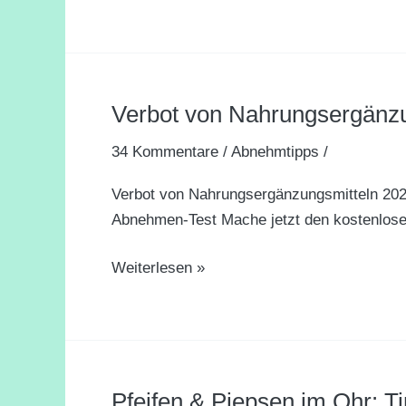
ARD
Gesund
Verbot von Nahrungsergänz
Verbot
von
34 Kommentare
/
Abnehmtipps
/
Nahrungsergänzungsmitteln
2024
Verbot von Nahrungsergänzungsmitteln 20
Abnehmen-Test Mache jetzt den kostenlose
Weiterlesen »
Pfeifen & Piepsen im Ohr: Ti
Pfeifen