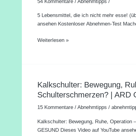
54 Kommentare
/
Abnehmtipps
/
ich
nicht
5 Lebensmittel, die ich nicht mehr esse! 
mehr
ansehen Kostenloser Abnehmen-Test Mache 
esse!
(überraschende
Weiterlesen »
Ergebnisse)
Kalkschulter: Bewegung, Ruh
Kalkschulter:
Bewegung,
Schulterschmerzen? | AR
Ruhe,
15 Kommentare
/
Abnehmtipps
/
abnehmtip
Operation
–
Kalkschulter: Bewegung, Ruhe, Operation –
was
GESUND Dieses Video auf YouTube ansehe
hilft