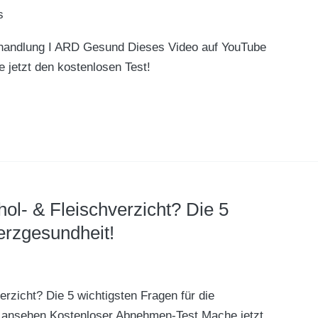
s
ndlung I ARD Gesund Dieses Video auf YouTube
jetzt den kostenlosen Test!
hol- & Fleischverzicht? Die 5
erzgesundheit!
erzicht? Die 5 wichtigsten Fragen für die
 ansehen Kostenloser Abnehmen-Test Mache jetzt