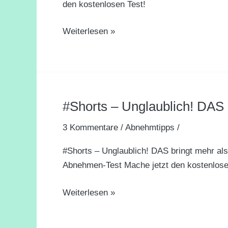
den kostenlosen Test!
gegen
die
Weiterlesen »
Schulterschmerzen?
|
ARD
GESUND
#Shorts – Unglaublich! DAS 
#Shorts
–
3 Kommentare
/
Abnehmtipps
/
Unglaublich!
DAS
#Shorts – Unglaublich! DAS bringt mehr al
bringt
Abnehmen-Test Mache jetzt den kostenlose
mehr
als
Weiterlesen »
Sport!