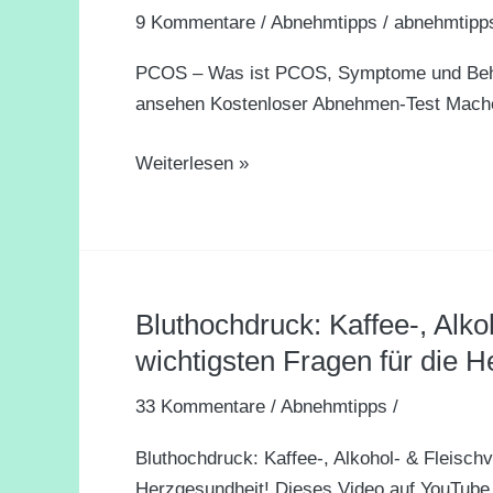
9 Kommentare
/
Abnehmtipps
/
abnehmtipp
ist
PCOS,
PCOS – Was ist PCOS, Symptome und Beha
Symptome
ansehen Kostenloser Abnehmen-Test Mache 
und
Behandlung
Weiterlesen »
I
ARD
Gesund
Bluthochdruck: Kaffee-, Alko
Bluthochdruck:
Kaffee-,
wichtigsten Fragen für die H
Alkohol-
33 Kommentare
/
Abnehmtipps
/
&
Fleischverzicht?
Bluthochdruck: Kaffee-, Alkohol- & Fleischv
Die
Herzgesundheit! Dieses Video auf YouTube