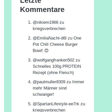
Letzte
Kommentare
@nikiem1966
zu
kriegsverbrechen
@EmiliaNacht-d6l
zu
One
Pot Chili Cheese Burger
Bowl! 😍
@wolfgangfranken502
zu
Schnelles 100g PROTEIN
Rezept (ohne Fleisch)
@paulmuller8309
zu
Immer
mehr Männer sind
schwanger!
@SpartanLifestyle-ee7rk
zu
kriegsverbrechen