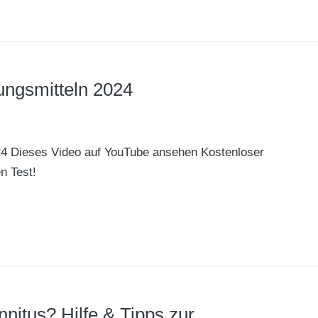
ungsmitteln 2024
24 Dieses Video auf YouTube ansehen Kostenloser
n Test!
nnitus? Hilfe & Tipps zur