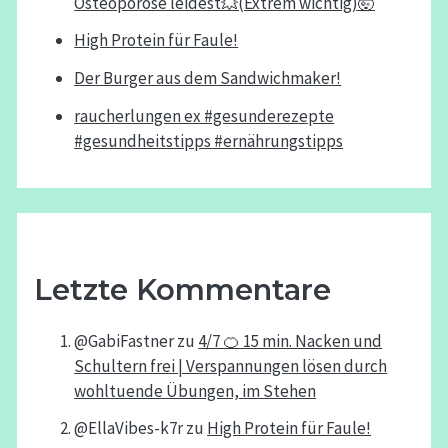
Osteoporose leidest💥(Extrem wichtig)🤯
High Protein für Faule!
Der Burger aus dem Sandwichmaker!
raucherlungen ex #gesunderezepte
#gesundheitstipps #ernährungstipps
Letzte Kommentare
@GabiFastner
zu
4/7 🍊 15 min. Nacken und
Schultern frei | Verspannungen lösen durch
wohltuende Übungen, im Stehen
@EllaVibes-k7r
zu
High Protein für Faule!