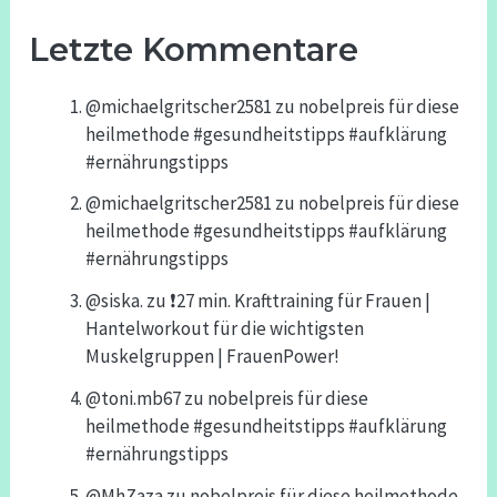
Letzte Kommentare
@michaelgritscher2581
zu
nobelpreis für diese
heilmethode #gesundheitstipps #aufklärung
#ernährungstipps
@michaelgritscher2581
zu
nobelpreis für diese
heilmethode #gesundheitstipps #aufklärung
#ernährungstipps
@siska.
zu
❗️27 min. Krafttraining für Frauen |
Hantelworkout für die wichtigsten
Muskelgruppen | FrauenPower!
@toni.mb67
zu
nobelpreis für diese
heilmethode #gesundheitstipps #aufklärung
#ernährungstipps
@MhZaza
zu
nobelpreis für diese heilmethode