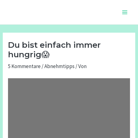
Zum
Beitragsnavigation
Main
Inhalt
Men
springen
Du bist einfach immer
hungrig😱
5 Kommentare
/
Abnehmtipps
/ Von