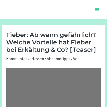
Zum
Beitragsnavigation
Main
Inhalt
Men
springen
Fieber: Ab wann gefährlich?
Welche Vorteile hat Fieber
bei Erkältung & Co? [Teaser]
Kommentar verfassen
/
Abnehmtipps
/ Von