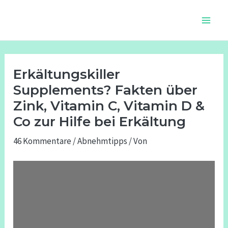
Zum
Beitragsnavigation
Main
Inhalt
Men
springen
Erkältungskiller
Supplements? Fakten über
Zink, Vitamin C, Vitamin D &
Co zur Hilfe bei Erkältung
46 Kommentare
/
Abnehmtipps
/ Von