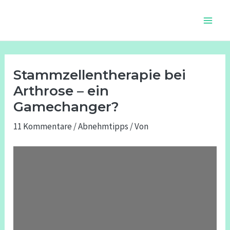
Zum
Beitragsnavigation
Main
Inhalt
Men
springen
Stammzellentherapie bei
Arthrose – ein
Gamechanger?
11 Kommentare
/
Abnehmtipps
/ Von