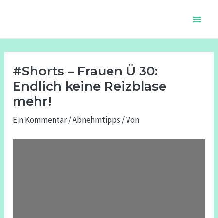
Zum
Beitragsnavigation
Main
Inhalt
Men
springen
#Shorts – Frauen Ü 30:
Endlich keine Reizblase
mehr!
Ein Kommentar
/
Abnehmtipps
/ Von