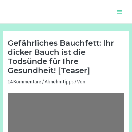
Zum
Beitragsnavigation
Main
Inhalt
Men
springen
Gefährliches Bauchfett: Ihr
dicker Bauch ist die
Todsünde für Ihre
Gesundheit! [Teaser]
14 Kommentare
/
Abnehmtipps
/ Von