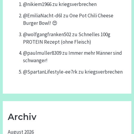
@nikiem1966
zu
kriegsverbrechen
@EmiliaNacht-d6l
zu
One Pot Chili Cheese
Burger Bowl! 😍
@wolfgangfranken502
zu
Schnelles 100g
PROTEIN Rezept (ohne Fleisch)
@paulmuller8309
zu
Immer mehr Männer sind
schwanger!
@SpartanLifestyle-ee7rk
zu
kriegsverbrechen
Archiv
August 2026