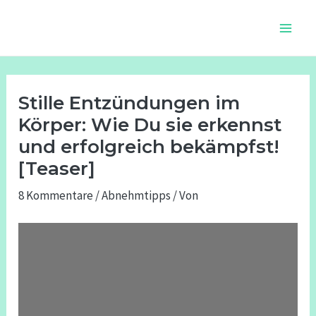
Zum
Beitragsnavigation
Main
Inhalt
Men
springen
Stille Entzündungen im
Körper: Wie Du sie erkennst
und erfolgreich bekämpfst!
[Teaser]
8 Kommentare
/
Abnehmtipps
/ Von