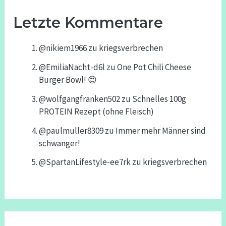
Letzte Kommentare
@nikiem1966
zu
kriegsverbrechen
@EmiliaNacht-d6l
zu
One Pot Chili Cheese
Burger Bowl! 😍
@wolfgangfranken502
zu
Schnelles 100g
PROTEIN Rezept (ohne Fleisch)
@paulmuller8309
zu
Immer mehr Männer sind
schwanger!
@SpartanLifestyle-ee7rk
zu
kriegsverbrechen