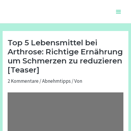
Zum
Beitragsnavigation
Main
Inhalt
Men
springen
Top 5 Lebensmittel bei
Arthrose: Richtige Ernährung
um Schmerzen zu reduzieren
[Teaser]
2 Kommentare
/
Abnehmtipps
/ Von