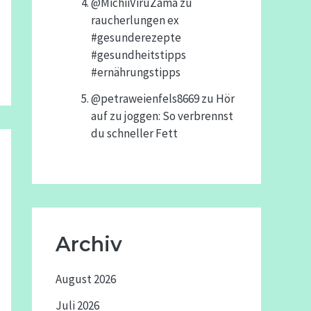
@MichiiViruZama
zu
raucherlungen ex
#gesunderezepte
#gesundheitstipps
#ernährungstipps
@petraweienfels8669
zu
Hör
auf zu joggen: So verbrennst
du schneller Fett
Archiv
August 2026
Juli 2026