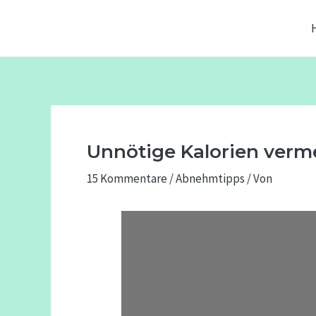
Zum
Beitragsnavigation
Inhalt
springen
Unnötige Kalorien verme
15 Kommentare
/
Abnehmtipps
/ Von