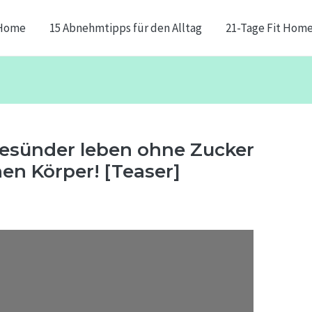
Home
15 Abnehmtipps für den Alltag
21-Tage Fit Hom
Gesünder leben ohne Zucker
nen Körper! [Teaser]