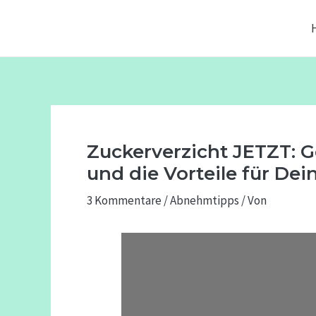
Zum
Beitragsnavigation
Inhalt
springen
Zuckerverzicht JETZT: 
und die Vorteile für Dei
3 Kommentare
/
Abnehmtipps
/ Von