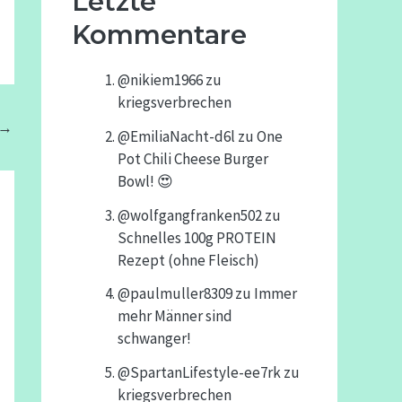
Letzte
Kommentare
@nikiem1966
zu
kriegsverbrechen
→
@EmiliaNacht-d6l
zu
One
Pot Chili Cheese Burger
Bowl! 😍
@wolfgangfranken502
zu
Schnelles 100g PROTEIN
Rezept (ohne Fleisch)
@paulmuller8309
zu
Immer
mehr Männer sind
schwanger!
@SpartanLifestyle-ee7rk
zu
kriegsverbrechen