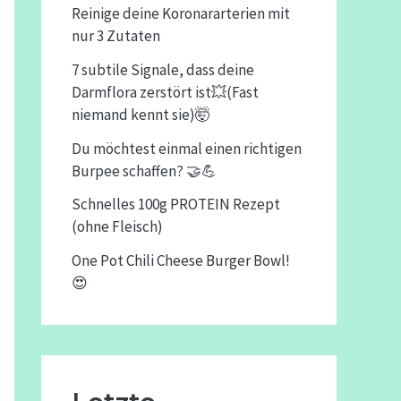
Reinige deine Koronararterien mit
nur 3 Zutaten
7 subtile Signale, dass deine
Darmflora zerstört ist💥(Fast
niemand kennt sie)🤯
Du möchtest einmal einen richtigen
Burpee schaffen? 🤝💪
Schnelles 100g PROTEIN Rezept
(ohne Fleisch)
One Pot Chili Cheese Burger Bowl!
😍