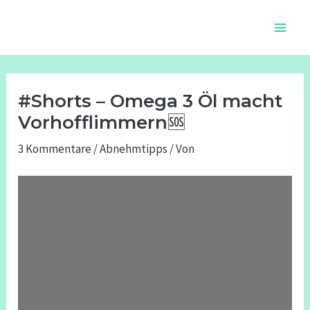
Zum
Beitragsnavigation
Main
Inhalt
Men
springen
#Shorts – Omega 3 Öl macht
Vorhofflimmern🆘
3 Kommentare
/
Abnehmtipps
/ Von