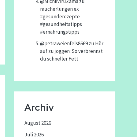
@MichiiViruZama
zu
raucherlungen ex
#gesunderezepte
#gesundheitstipps
#ernährungstipps
@petraweienfels8669
zu
Hör
auf zu joggen: So verbrennst
du schneller Fett
Archiv
August 2026
Juli 2026