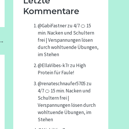
Letzte
Kommentare
@GabiFastner
zu
4/7 🍊 15
min. Nacken und Schultern
frei | Verspannungen lösen
→
durch wohltuende Übungen,
im Stehen
@EllaVibes-k7r
zu
High
Protein für Faule!
@renateschnaufer5705
zu
4/7 🍊 15 min. Nacken und
Schultern frei |
Verspannungen lösen durch
wohltuende Übungen, im
Stehen