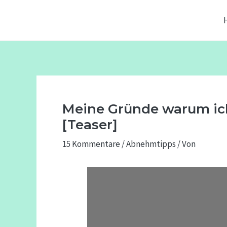
Zum
Beitragsnavigation
Inhalt
springen
Meine Gründe warum ich
[Teaser]
15 Kommentare
/
Abnehmtipps
/ Von