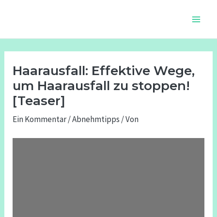
Zum
Beitragsnavigation
Main
Inhalt
Men
springen
Haarausfall: Effektive Wege,
um Haarausfall zu stoppen!
[Teaser]
Ein Kommentar
/
Abnehmtipps
/ Von