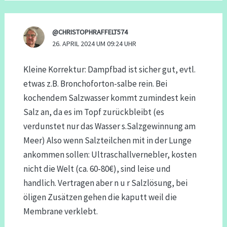
@CHRISTOPHRAFFELT574
26. APRIL 2024 UM 09:24 UHR
Kleine Korrektur: Dampfbad ist sicher gut, evtl.
etwas z.B. Bronchoforton-salbe rein. Bei
kochendem Salzwasser kommt zumindest kein
Salz an, da es im Topf zurückbleibt (es
verdunstet nur das Wasser s.Salzgewinnung am
Meer) Also wenn Salzteilchen mit in der Lunge
ankommen sollen: Ultraschallvernebler, kosten
nicht die Welt (ca. 60-80€), sind leise und
handlich. Vertragen aber n u r Salzlösung, bei
öligen Zusätzen gehen die kaputt weil die
Membrane verklebt.