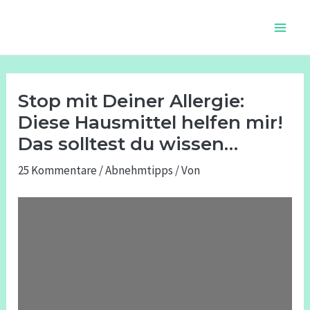
Zum
Beitragsnavigation
Main
Inhalt
Men
springen
Stop mit Deiner Allergie:
Diese Hausmittel helfen mir!
Das solltest du wissen…
25 Kommentare
/
Abnehmtipps
/ Von