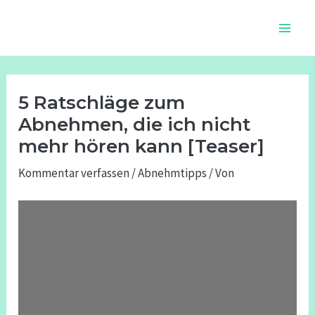
Zum
Beitragsnavigation
Main
Inhalt
Men
springen
5 Ratschläge zum
Abnehmen, die ich nicht
mehr hören kann [Teaser]
Kommentar verfassen
/
Abnehmtipps
/ Von