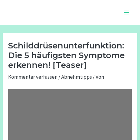
Zum
Beitragsnavigation
Main
Inhalt
Men
springen
Schilddrüsenunterfunktion:
Die 5 häufigsten Symptome
erkennen! [Teaser]
Kommentar verfassen
/
Abnehmtipps
/ Von