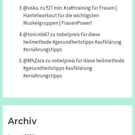
@siska.
zu
❗️27 min. Krafttraining für Frauen |
Hantelworkout für die wichtigsten
Muskelgruppen | FrauenPower!
@toni.mb67
zu
nobelpreis für diese
heilmethode #gesundheitstipps #aufklärung
#ernährungstipps
@MhZaza
zu
nobelpreis für diese heilmethode
#gesundheitstipps #aufklärung
#ernährungstipps
Archiv