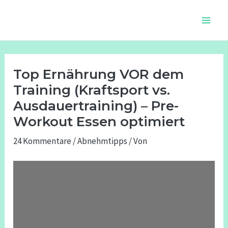
Zum
Beitragsnavigation
Main
Inhalt
Men
springen
Top Ernährung VOR dem
Training (Kraftsport vs.
Ausdauertraining) – Pre-
Workout Essen optimiert
24 Kommentare
/
Abnehmtipps
/ Von