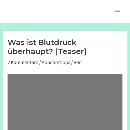
Zum
Beitragsnavigation
Main
Inhalt
Men
springen
Was ist Blutdruck
überhaupt? [Teaser]
2 Kommentare
/
Abnehmtipps
/ Von