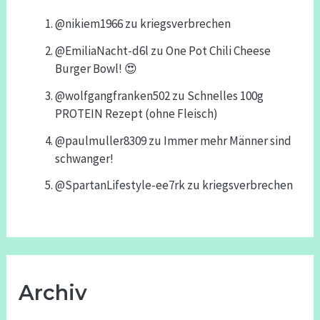
@nikiem1966
zu
kriegsverbrechen
@EmiliaNacht-d6l
zu
One Pot Chili Cheese
Burger Bowl! 😍
@wolfgangfranken502
zu
Schnelles 100g
PROTEIN Rezept (ohne Fleisch)
@paulmuller8309
zu
Immer mehr Männer sind
schwanger!
@SpartanLifestyle-ee7rk
zu
kriegsverbrechen
Archiv