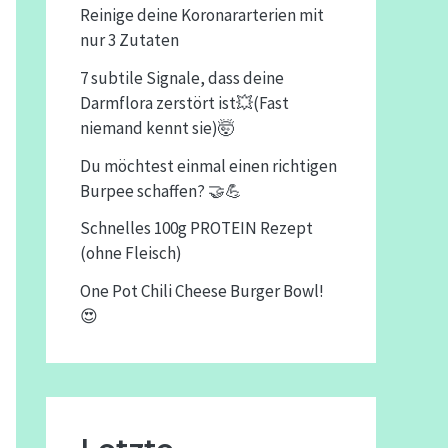
Reinige deine Koronararterien mit
nur 3 Zutaten
7 subtile Signale, dass deine
Darmflora zerstört ist💥(Fast
niemand kennt sie)🤯
Du möchtest einmal einen richtigen
Burpee schaffen? 🤝💪
Schnelles 100g PROTEIN Rezept
(ohne Fleisch)
One Pot Chili Cheese Burger Bowl!
😍