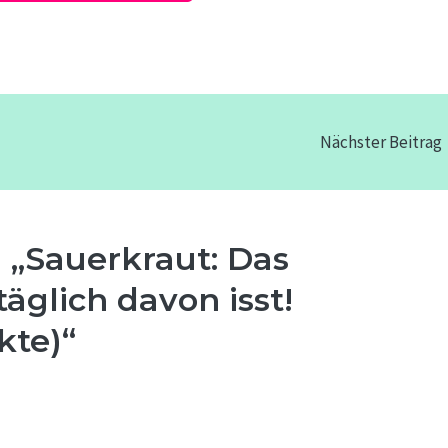
Nächster Beitrag
„Sauerkraut: Das
äglich davon isst!
kte)“