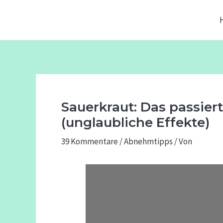
Zum
Beitragsnavigation
Inhalt
springen
Sauerkraut: Das passiert
(unglaubliche Effekte)
39 Kommentare
/
Abnehmtipps
/ Von