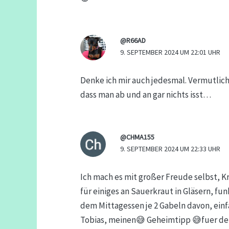
@R66AD
9. SEPTEMBER 2024 UM 22:01 UHR
Denke ich mir auch jedesmal. Vermutlich 
dass man ab und an gar nichts isst…
@CHMA155
9. SEPTEMBER 2024 UM 22:33 UHR
Ich mach es mit großer Freude selbst, Kr
für einiges an Sauerkraut in Gläsern, fu
dem Mittagessen je 2 Gabeln davon, einfac
Tobias, meinen😅 Geheimtipp 😅fuer den