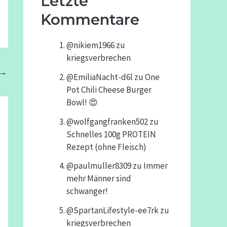
Letzte
Kommentare
@nikiem1966
zu
kriegsverbrechen
→
@EmiliaNacht-d6l
zu
One
Pot Chili Cheese Burger
Bowl! 😍
@wolfgangfranken502
zu
Schnelles 100g PROTEIN
Rezept (ohne Fleisch)
@paulmuller8309
zu
Immer
mehr Männer sind
schwanger!
@SpartanLifestyle-ee7rk
zu
kriegsverbrechen