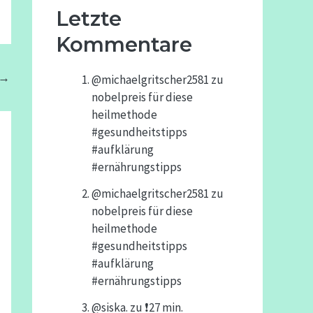
Letzte
Kommentare
→
@michaelgritscher2581
zu
nobelpreis für diese
heilmethode
#gesundheitstipps
#aufklärung
#ernährungstipps
@michaelgritscher2581
zu
nobelpreis für diese
heilmethode
#gesundheitstipps
#aufklärung
#ernährungstipps
@siska.
zu
❗️27 min.