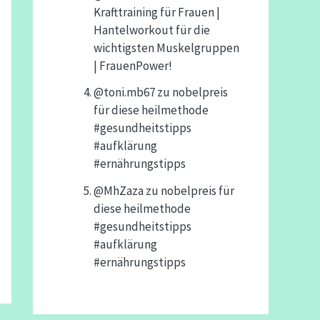
Krafttraining für Frauen |
Hantelworkout für die
wichtigsten Muskelgruppen
| FrauenPower!
@toni.mb67
zu
nobelpreis
für diese heilmethode
#gesundheitstipps
#aufklärung
#ernährungstipps
@MhZaza
zu
nobelpreis für
diese heilmethode
#gesundheitstipps
#aufklärung
#ernährungstipps