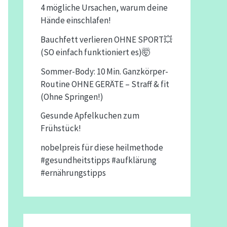
4 mögliche Ursachen, warum deine
Hände einschlafen!
Bauchfett verlieren OHNE SPORT💥
(SO einfach funktioniert es)🤯
Sommer-Body: 10 Min. Ganzkörper-
Routine OHNE GERÄTE – Straff & fit
(Ohne Springen!)
Gesunde Apfelkuchen zum
Frühstück!
nobelpreis für diese heilmethode
#gesundheitstipps #aufklärung
#ernährungstipps