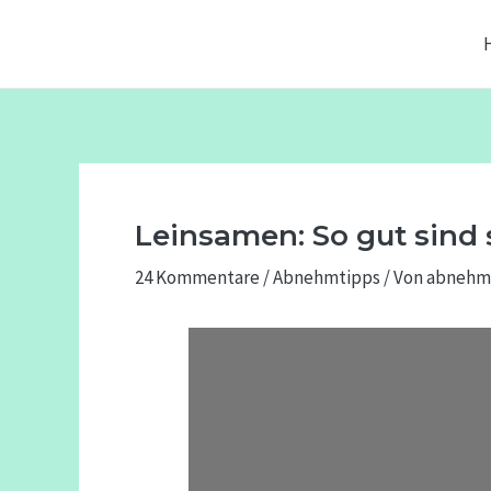
Zum
Beitragsnavigation
Inhalt
springen
Leinsamen: So gut sind
24 Kommentare
/
Abnehmtipps
/ Von
abnehm