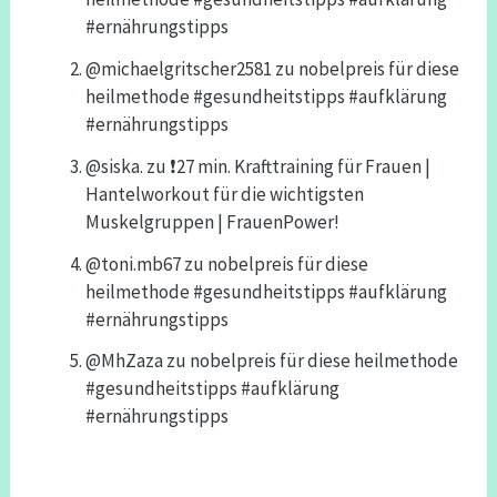
#ernährungstipps
@michaelgritscher2581
zu
nobelpreis für diese
heilmethode #gesundheitstipps #aufklärung
#ernährungstipps
@siska.
zu
❗️27 min. Krafttraining für Frauen |
Hantelworkout für die wichtigsten
Muskelgruppen | FrauenPower!
@toni.mb67
zu
nobelpreis für diese
heilmethode #gesundheitstipps #aufklärung
#ernährungstipps
@MhZaza
zu
nobelpreis für diese heilmethode
#gesundheitstipps #aufklärung
#ernährungstipps