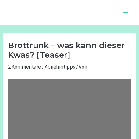
Zum
Beitragsnavigation
Main
Inhalt
Men
springen
Brottrunk – was kann dieser
Kwas? [Teaser]
2 Kommentare
/
Abnehmtipps
/ Von