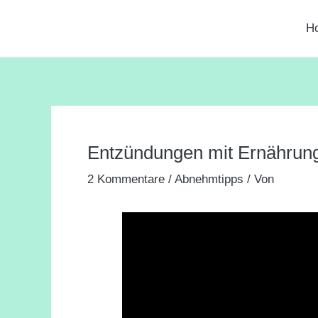
Zum
Beitragsnavigation
H
Inhalt
springen
Entzündungen mit Ernährung 
2 Kommentare
/
Abnehmtipps
/ Von