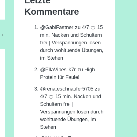
Letzte
Kommentare
@GabiFastner
zu
4/7 🍊 15
→
min. Nacken und Schultern
frei | Verspannungen lösen
durch wohltuende Übungen,
im Stehen
@EllaVibes-k7r
zu
High
Protein für Faule!
@renateschnaufer5705
zu
4/7 🍊 15 min. Nacken und
Schultern frei |
Verspannungen lösen durch
wohltuende Übungen, im
Stehen