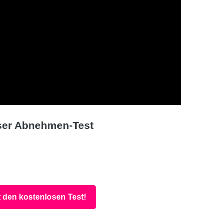
ser Abnehmen-Test
t den kostenlosen Test!