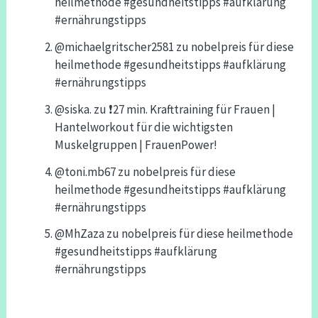
heilmethode #gesundheitstipps #aufklärung
#ernährungstipps
@michaelgritscher2581
zu
nobelpreis für diese
heilmethode #gesundheitstipps #aufklärung
#ernährungstipps
@siska.
zu
❗️27 min. Krafttraining für Frauen |
Hantelworkout für die wichtigsten
Muskelgruppen | FrauenPower!
@toni.mb67
zu
nobelpreis für diese
heilmethode #gesundheitstipps #aufklärung
#ernährungstipps
@MhZaza
zu
nobelpreis für diese heilmethode
#gesundheitstipps #aufklärung
#ernährungstipps