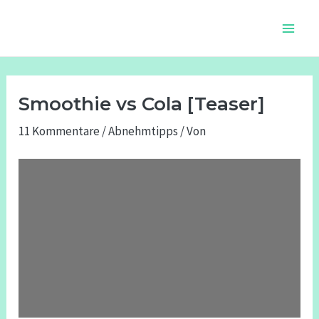
Zum
Beitragsnavigation
Main
Inhalt
Men
springen
Smoothie vs Cola [Teaser]
11 Kommentare
/
Abnehmtipps
/ Von