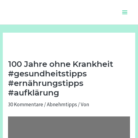
Zum
Beitragsnavigation
Main
Inhalt
Men
springen
100 Jahre ohne Krankheit
#gesundheitstipps
#ernährungstipps
#aufklärung
30 Kommentare
/
Abnehmtipps
/ Von