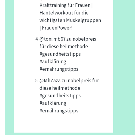
Krafttraining für Frauen |
Hantelworkout für die
wichtigsten Muskelgruppen
| FrauenPower!
@toni.mb67
zu
nobelpreis
für diese heilmethode
#gesundheitstipps
#aufklärung
#ernährungstipps
@MhZaza
zu
nobelpreis für
diese heilmethode
#gesundheitstipps
#aufklärung
#ernährungstipps