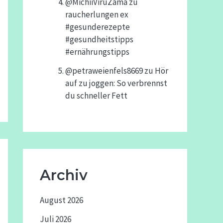
@MichiiViruZama
zu
raucherlungen ex
#gesunderezepte
#gesundheitstipps
#ernährungstipps
@petraweienfels8669
zu
Hör
auf zu joggen: So verbrennst
du schneller Fett
Archiv
August 2026
Juli 2026