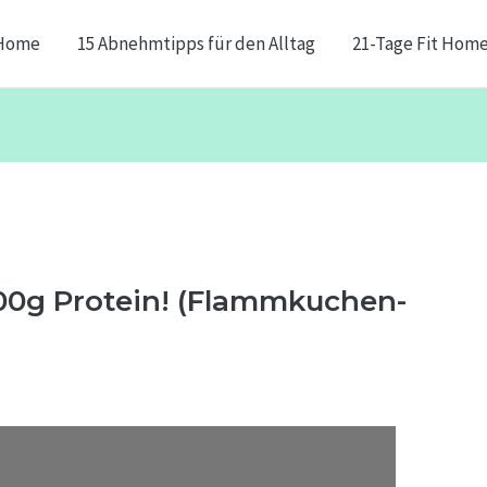
Home
15 Abnehmtipps für den Alltag
21-Tage Fit Hom
0g Protein! (Flammkuchen-