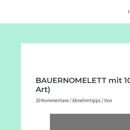
Zum
Beitragsnavigation
Inhalt
springen
BAUERNOMELETT mit 10
Art)
20 Kommentare
/
Abnehmtipps
/ Von