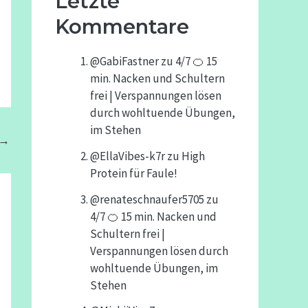
Letzte
Kommentare
@GabiFastner
zu
4/7 🍊 15
min. Nacken und Schultern
frei | Verspannungen lösen
durch wohltuende Übungen,
im Stehen
→
@EllaVibes-k7r
zu
High
Protein für Faule!
@renateschnaufer5705
zu
4/7 🍊 15 min. Nacken und
Schultern frei |
Verspannungen lösen durch
wohltuende Übungen, im
Stehen