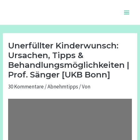
Zum
Beitragsnavigation
Main
Inhalt
Men
springen
Unerfüllter Kinderwunsch:
Ursachen, Tipps &
Behandlungsmöglichkeiten |
Prof. Sänger [UKB Bonn]
30 Kommentare
/
Abnehmtipps
/ Von