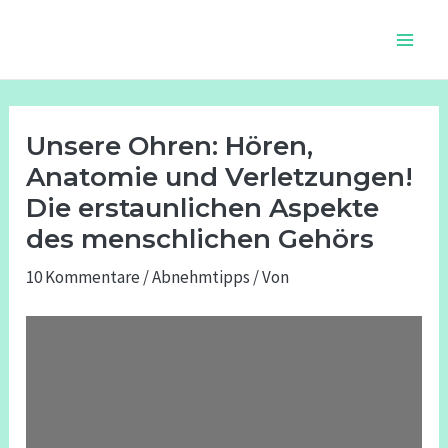
Zum
Beitragsnavigation
Main
Inhalt
Men
springen
Unsere Ohren: Hören,
Anatomie und Verletzungen!
Die erstaunlichen Aspekte
des menschlichen Gehörs
10 Kommentare
/
Abnehmtipps
/ Von