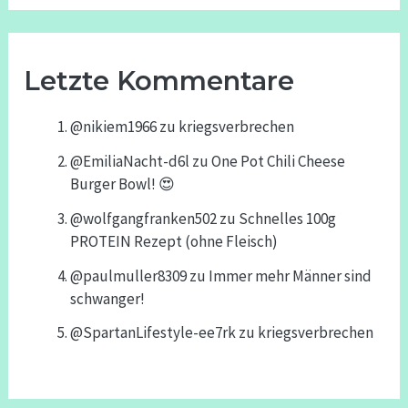
Letzte Kommentare
@nikiem1966
zu
kriegsverbrechen
@EmiliaNacht-d6l
zu
One Pot Chili Cheese
Burger Bowl! 😍
@wolfgangfranken502
zu
Schnelles 100g
PROTEIN Rezept (ohne Fleisch)
@paulmuller8309
zu
Immer mehr Männer sind
schwanger!
@SpartanLifestyle-ee7rk
zu
kriegsverbrechen