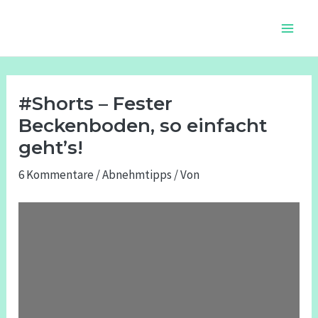
Zum
Beitragsnavigation
Main
Inhalt
Men
springen
#Shorts – Fester
Beckenboden, so einfacht
geht’s!
6 Kommentare
/
Abnehmtipps
/ Von