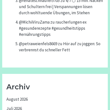
@renateschnaufer5705
zu
4/7 🍊 15 min. Nacken
und Schultern frei | Verspannungen lösen
durch wohltuende Übungen, im Stehen
@MichiiViruZama
zu
raucherlungen ex
#gesunderezepte #gesundheitstipps
#ernährungstipps
@petraweienfels8669
zu
Hör auf zu joggen: So
verbrennst du schneller Fett
Archiv
August 2026
Juli 2026