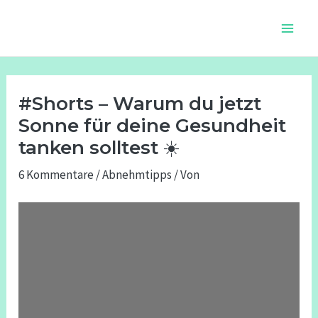
Zum
Beitragsnavigation
Main
Inhalt
Men
springen
#Shorts – Warum du jetzt
Sonne für deine Gesundheit
tanken solltest ☀️
6 Kommentare
/
Abnehmtipps
/ Von