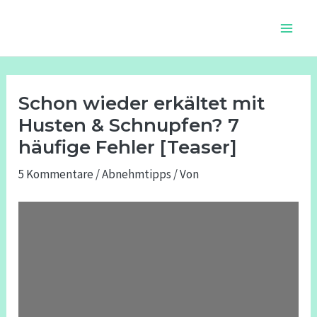
Zum
Beitragsnavigation
Main
Inhalt
Men
springen
Schon wieder erkältet mit
Husten & Schnupfen? 7
häufige Fehler [Teaser]
5 Kommentare
/
Abnehmtipps
/ Von