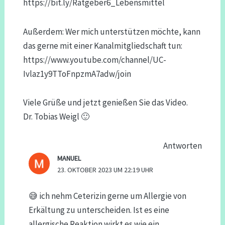
https://bit.ly/Ratgeber6_Lebensmittel
Außerdem: Wer mich unterstützen möchte, kann
das gerne mit einer Kanalmitgliedschaft tun:
https://www.youtube.com/channel/UC-
Ivlaz1y9TToFnpzmA7adw/join
Viele Grüße und jetzt genießen Sie das Video.
Dr. Tobias Weigl 🙂
Antworten
MANUEL
23. OKTOBER 2023 UM 22:19 UHR
😅 ich nehm Ceterizin gerne um Allergie von
Erkältung zu unterscheiden. Ist es eine
allergische Reaktion wirkt es wie ein