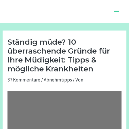
Zum
Beitragsnavigation
Main
Inhalt
Men
springen
Ständig müde? 10
überraschende Gründe für
Ihre Müdigkeit: Tipps &
mögliche Krankheiten
37 Kommentare
/
Abnehmtipps
/ Von