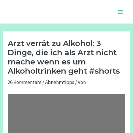
Zum
Beitragsnavigation
Main
Inhalt
Men
springen
Arzt verrät zu Alkohol: 3
Dinge, die ich als Arzt nicht
mache wenn es um
Alkoholtrinken geht #shorts
26 Kommentare
/
Abnehmtipps
/ Von