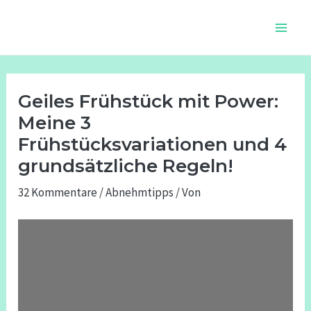
Zum
Beitragsnavigation
Main
Inhalt
Men
springen
Geiles Frühstück mit Power:
Meine 3
Frühstücksvariationen und 4
grundsätzliche Regeln!
32 Kommentare
/
Abnehmtipps
/ Von