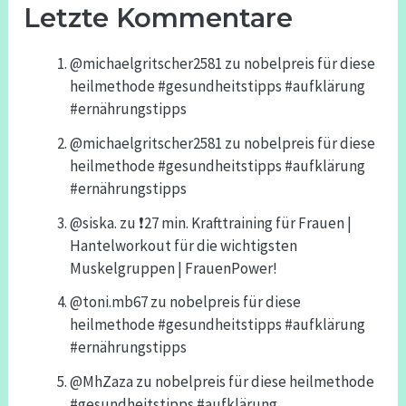
Letzte Kommentare
@michaelgritscher2581
zu
nobelpreis für diese
heilmethode #gesundheitstipps #aufklärung
#ernährungstipps
@michaelgritscher2581
zu
nobelpreis für diese
heilmethode #gesundheitstipps #aufklärung
#ernährungstipps
@siska.
zu
❗️27 min. Krafttraining für Frauen |
Hantelworkout für die wichtigsten
Muskelgruppen | FrauenPower!
@toni.mb67
zu
nobelpreis für diese
heilmethode #gesundheitstipps #aufklärung
#ernährungstipps
@MhZaza
zu
nobelpreis für diese heilmethode
#gesundheitstipps #aufklärung