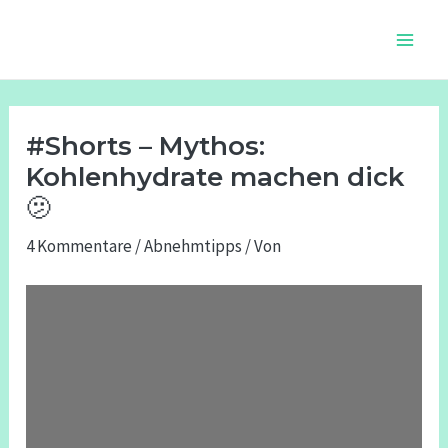
Zum
Beitragsnavigation
Main
Inhalt
Men
springen
#Shorts – Mythos:
Kohlenhydrate machen dick
🫤
4 Kommentare
/
Abnehmtipps
/ Von