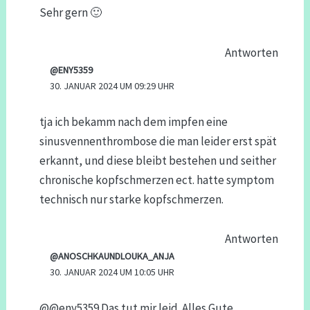
Sehr gern 🙂
Antworten
@ENY5359
30. JANUAR 2024 UM 09:29 UHR
tja ich bekamm nach dem impfen eine
sinusvennenthrombose die man leider erst spät
erkannt, und diese bleibt bestehen und seither
chronische kopfschmerzen ect. hatte symptom
technisch nur starke kopfschmerzen.
Antworten
@ANOSCHKAUNDLOUKA_ANJA
30. JANUAR 2024 UM 10:05 UHR
@@eny5359 Das tut mir leid. Alles Gute