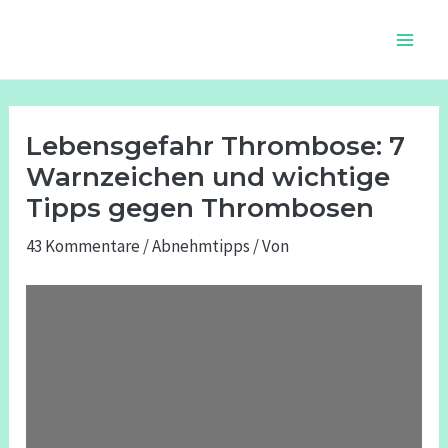
Zum
Beitragsnavigation
Main
Inhalt
Men
springen
Lebensgefahr Thrombose: 7
Warnzeichen und wichtige
Tipps gegen Thrombosen
43 Kommentare
/
Abnehmtipps
/ Von