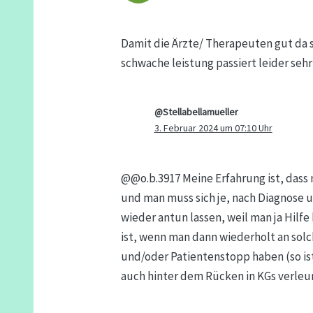
Damit die Ärzte/ Therapeuten gut da 
schwache leistung passiert leider sehr 
@Stellabellamueller
3. Februar 2024 um 07:10 Uhr
@@o.b.3917 Meine Erfahrung ist, dass
und man muss sich je, nach Diagnose 
wieder antun lassen, weil man ja Hilf
ist, wenn man dann wiederholt an sol
und/oder Patientenstopp haben (so ist
auch hinter dem Rücken in KGs verl