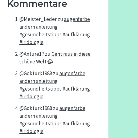
Kommentare
@Meister_Leder
zu
augenfarbe
ändern anleitung
#gesundheitstipps #aufklärung
#iridologie
@Anture17
zu
Geht raus in diese
schöne Welt 😱
@Gokturk1988
zu
augenfarbe
ändern anleitung
#gesundheitstipps #aufklärung
#iridologie
@Gokturk1988
zu
augenfarbe
ändern anleitung
#gesundheitstipps #aufklärung
#iridologie