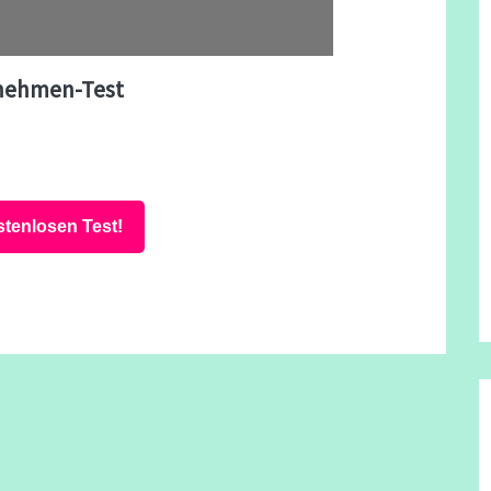
nehmen-Test
stenlosen Test!