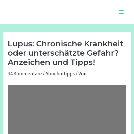
Zum
Beitragsnavigation
Main
Inhalt
Men
springen
Lupus: Chronische Krankheit
oder unterschätzte Gefahr?
Anzeichen und Tipps!
34 Kommentare
/
Abnehmtipps
/ Von