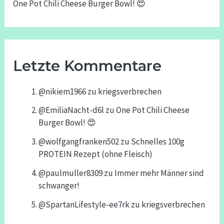
One Pot Chili Cheese Burger Bowl! 😍
Letzte Kommentare
@nikiem1966
zu
kriegsverbrechen
@EmiliaNacht-d6l
zu
One Pot Chili Cheese
Burger Bowl! 😍
@wolfgangfranken502
zu
Schnelles 100g
PROTEIN Rezept (ohne Fleisch)
@paulmuller8309
zu
Immer mehr Männer sind
schwanger!
@SpartanLifestyle-ee7rk
zu
kriegsverbrechen