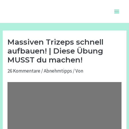
Zum
Beitragsnavigation
Main
Inhalt
Men
springen
Massiven Trizeps schnell
aufbauen! | Diese Übung
MUSST du machen!
26 Kommentare
/
Abnehmtipps
/ Von