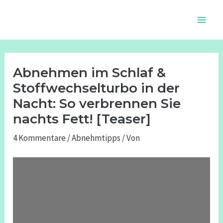
Zum
Beitragsnavigation
Main
Inhalt
Men
springen
Abnehmen im Schlaf &
Stoffwechselturbo in der
Nacht: So verbrennen Sie
nachts Fett! [Teaser]
4 Kommentare
/
Abnehmtipps
/ Von