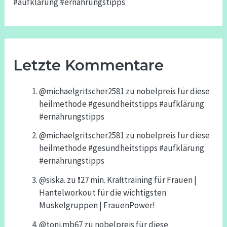
#aufklärung #ernährungstipps
Letzte Kommentare
@michaelgritscher2581
zu
nobelpreis für diese
heilmethode #gesundheitstipps #aufklärung
#ernährungstipps
@michaelgritscher2581
zu
nobelpreis für diese
heilmethode #gesundheitstipps #aufklärung
#ernährungstipps
@siska.
zu
❗️27 min. Krafttraining für Frauen |
Hantelworkout für die wichtigsten
Muskelgruppen | FrauenPower!
@toni.mb67
zu
nobelpreis für diese