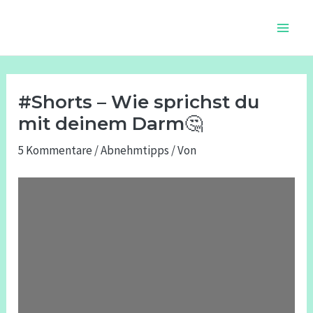
Zum
Beitragsnavigation
Main
Inhalt
Men
springen
#Shorts – Wie sprichst du
mit deinem Darm🤔
5 Kommentare
/
Abnehmtipps
/ Von