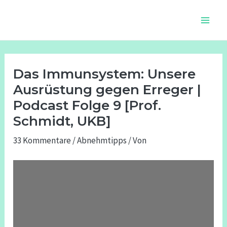
Zum
Beitragsnavigation
Main
Inhalt
Men
springen
Das Immunsystem: Unsere
Ausrüstung gegen Erreger |
Podcast Folge 9 [Prof.
Schmidt, UKB]
33 Kommentare
/
Abnehmtipps
/ Von