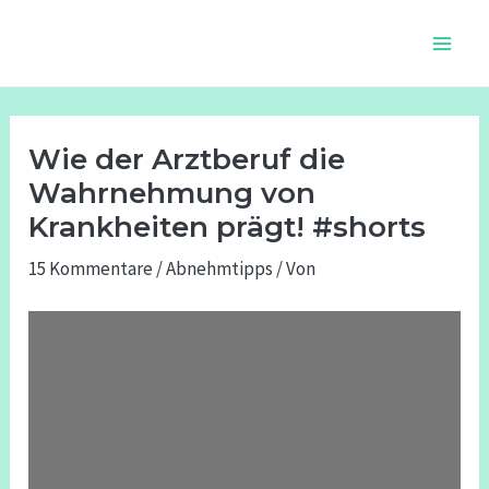
Zum
Beitragsnavigation
Main
Inhalt
Men
springen
Wie der Arztberuf die
Wahrnehmung von
Krankheiten prägt! #shorts
15 Kommentare
/
Abnehmtipps
/ Von