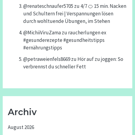
@renateschnaufer5705
zu
4/7 🍊 15 min. Nacken
und Schultern frei | Verspannungen lösen
durch wohltuende Übungen, im Stehen
@MichiiViruZama
zu
raucherlungen ex
#gesunderezepte #gesundheitstipps
#ernährungstipps
@petraweienfels8669
zu
Hör auf zu joggen: So
verbrennst du schneller Fett
Archiv
August 2026