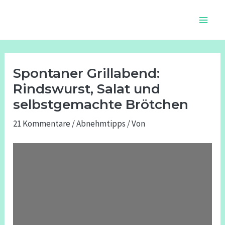
Zum
Beitragsnavigation
Main
Inhalt
Men
springen
Spontaner Grillabend:
Rindswurst, Salat und
selbstgemachte Brötchen
21 Kommentare
/
Abnehmtipps
/ Von